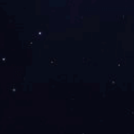
上一篇：
我司技术咨询部门联系人更换的市场联络通知
下一篇：
公司人员架构与职位聘任
栏目导航
开云(中国)
关于我们
电话：400-698-2838
新闻资讯
电话：400-698-2838
工程案例
手机：18565258989 王先生
开云(中国)
地址：广州市白云区均禾大道
服务内容