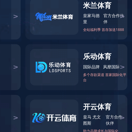
们一定可以早日战胜这场疫情。