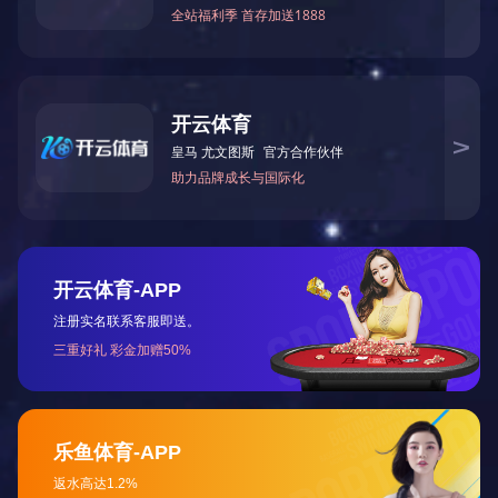
农村生活污水治理
污水治理案例
废气治理案例
无车车间案例
机电暖通工程
防白蚁、除甲醛