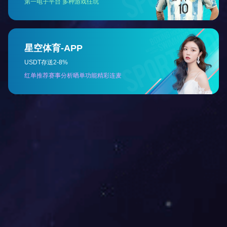
[2026-02-06]
广州推动减污降碳协同增效 绘就绿色低...
[2026-01-31]
深入生产一线 倾听企业呼声 着力破解...
[2026-01-14]
聚合力强帮扶 谋实策促发展 ——省住...
[2025-12-26]
400-698-2838
Copyright © 开云体育 版权所有