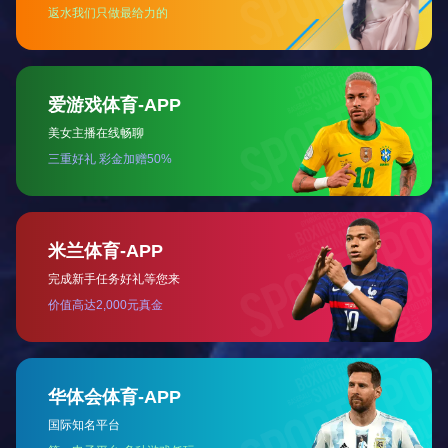
广东某企业地块土壤修...
市政工程
挥发性有机物（VOC...
新闻资讯
News
查看更多
老城市新活力！APEC广州之约，见...