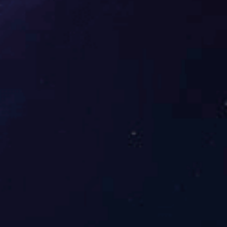
星空官方站登
录入口
|
开云
体育
|
世界杯
官方网站
|
华
体会hth·（体