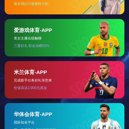
广东某企业地块土壤修...
市政工程
挥发性有机物（VOC...
新闻资讯
News
查看更多
老城市新活力！APEC广州之约，见...