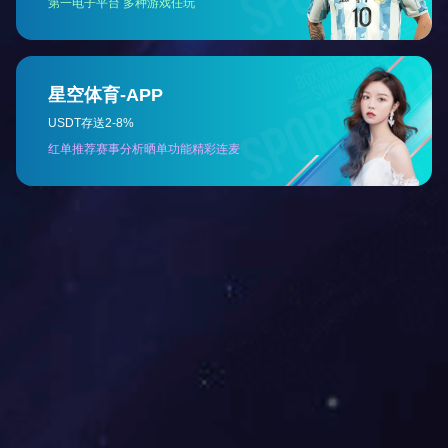
[2026-02-06]
广州推动减污降碳协同增效 绘就绿色低...
[2026-01-31]
深入生产一线 倾听企业呼声 着力破解...
[2026-01-14]
聚合力强帮扶 谋实策促发展 ——省住...
[2025-12-26]
400-698-2838
Copyright © 开云体育 版权所有