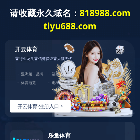
公司概况
Company
查看更多
开云体育
开云体育成立于2009年12月，位于广州市白云区嘉禾均