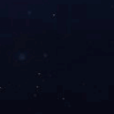
育）中国官方
网站
|
开云体
育
|
爱游戏·体
育
|
开云体育
|